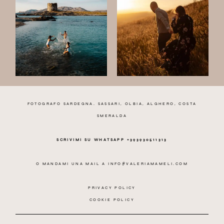
FOTOGRAFO SARDEGNA. SASSARI, OLBIA, ALGHERO, COSTA
SMERALDA
SCRIVIMI SU WHATSAPP +393930511313
O MANDAMI UNA MAIL A
INFO@VALERIAMAMELI.COM
PRIVACY POLICY
COOKIE POLICY