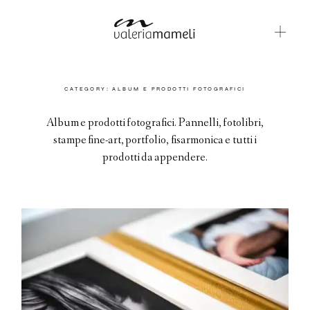
GALLERIE
CATEGORY: ALBUM E PRODOTTI FOTOGRAFICI
BLOG
Album e prodotti fotografici. Pannelli, fotolibri,
stampe fine-art, portfolio, fisarmonica e tutti i
CONTATTI
prodotti da appendere.
ABOUT ME
ENGLISH