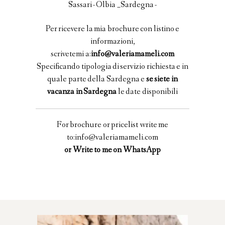
Sassari - Olbia _Sardegna -
Per ricevere la mia brochure con listino e
informazioni,
scrivetemi a:
info@valeriamameli.com
Specificando tipologia di servizio richiesta e in
quale parte della Sardegna e
se siete in
vacanza in Sardegna
le date disponibili
For brochure or pricelist write me
to:
info@valeriamameli.com
or
Write to me on WhatsApp