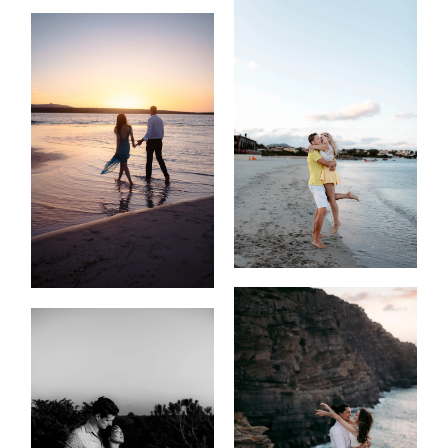
Gallerie
Blog
Contatti
About
me
English