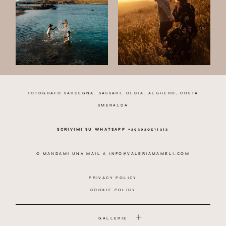
FOTOGRAFO SARDEGNA. SASSARI, OLBIA, ALGHERO, COSTA
SMERALDA
SCRIVIMI SU WHATSAPP +393930511313
O MANDAMI UNA MAIL A
INFO@VALERIAMAMELI.COM
PRIVACY POLICY
COOKIE POLICY
GALLERIE