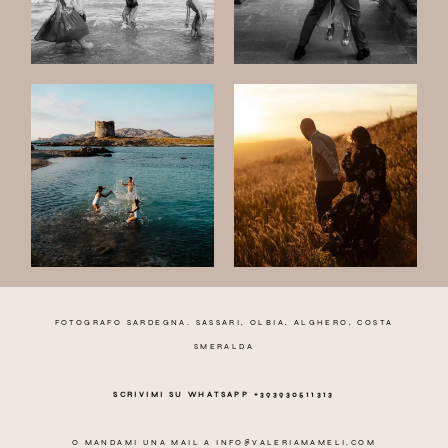
me
English
FOTOGRAFO SARDEGNA. SASSARI, OLBIA, ALGHERO, COSTA
SMERALDA
SCRIVIMI SU WHATSAPP +393930511313
O MANDAMI UNA MAIL A
INFO@VALERIAMAMELI.COM