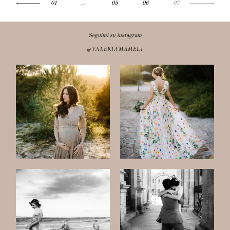
01
…
05
06
07
Seguimi su instagram
@VALERIAMAMELI
Gallerie
Blog
Contatti
About