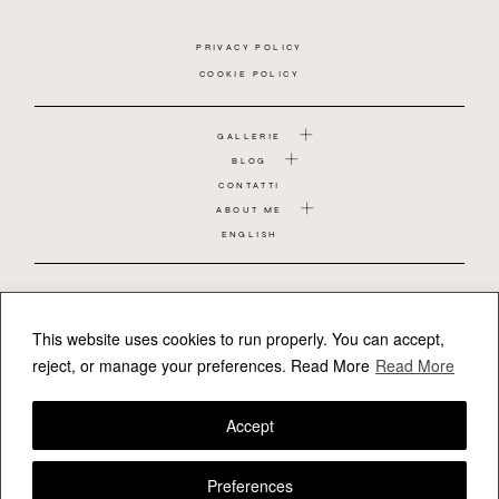
PRIVACY POLICY
COOKIE POLICY
GALLERIE
BLOG
CONTATTI
ABOUT ME
ENGLISH
COPPIA
MATRIMONIO
GRAVIDANZA
This website uses cookies to run properly. You can accept,
BAMBINO
reject, or manage your preferences.
Read More
Read More
NEONATO
REPORTAGE DI FAMIGLIA
Accept
FOLLOW VALERIAMAMELI
Preferences