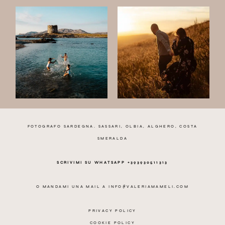
FOTOGRAFO SARDEGNA. SASSARI, OLBIA, ALGHERO, COSTA
SMERALDA
SCRIVIMI SU WHATSAPP +393930511313
O MANDAMI UNA MAIL A
INFO@VALERIAMAMELI.COM
PRIVACY POLICY
COOKIE POLICY