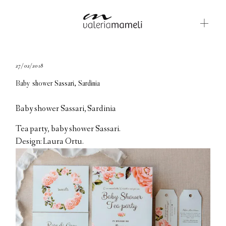
GALLERIE
27/02/2018
Baby shower Sassari, Sardinia
BLOG
CONTATTI
Baby shower Sassari, Sardinia
Tea party, baby shower Sassari.
ABOUT ME
Design: Laura Ortu.
ENGLISH