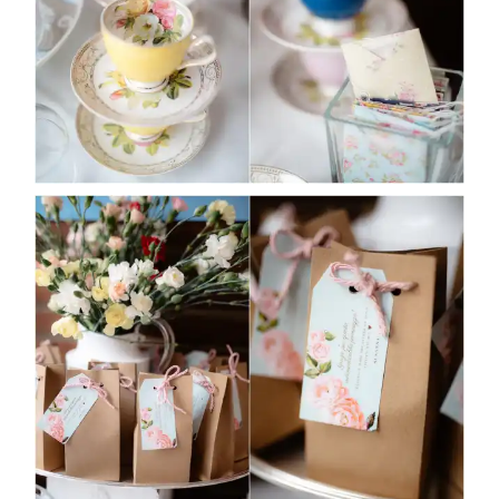
Gallerie
Blog
Contatti
About
me
English