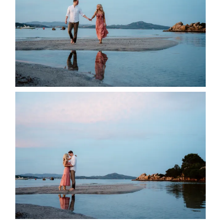
Gallerie
Blog
Contatti
About
me