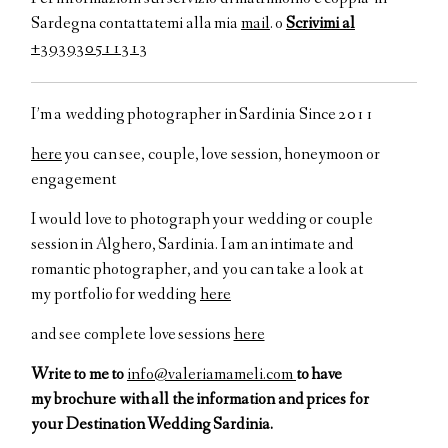
Sardegna contattatemi alla mia
mail
. o
Scrivimi al
+393930511313
I’m a wedding photographer in Sardinia Since 2011
here
you can see, couple, love session, honeymoon or
engagement
I would love to
photograph your
wedding or couple
session in Alghero, Sardinia.
I am an
intimate and
romantic
photographer
,
and
you can take
a look at
my
portfolio
for wedding
here
and see
complete
love sessions
here
Write to me to
info@valeriamameli.com
to have
my brochure with all the information and prices for
your
Destination Wedding Sardinia.