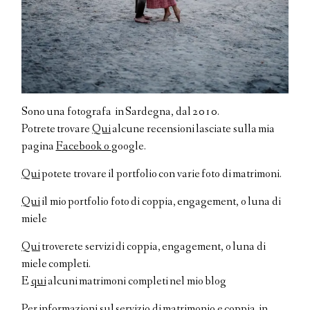
Sono una fotografa in Sardegna, dal 2010.
Potrete trovare
Qui
alcune recensioni lasciate sulla mia
pagina
Facebook o
google.
Qui
potete trovare il portfolio con varie foto di matrimoni.
Qui
il mio portfolio foto di coppia, engagement, o luna di
miele
Qui
troverete servizi di coppia, engagement, o luna di
miele completi.
E
qui
alcuni matrimoni completi nel mio blog
Per informazioni sul servizio di matrimonio e coppia in