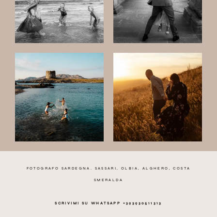
FOTOGRAFO SARDEGNA. SASSARI, OLBIA, ALGHERO, COSTA
SMERALDA
SCRIVIMI SU WHATSAPP +393930511313