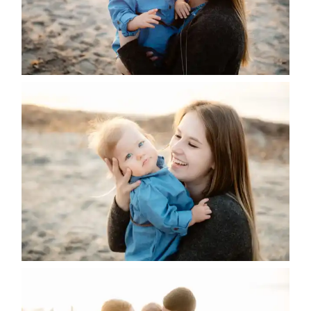
Gallerie
Blog
Contatti
About
me
English