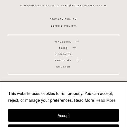
O MANDAMI UNA MAIL A
INFO@VALERIAMAMELI.COM
PRIVACY POLICY
COOKIE POLICY
GALLERIE
BLOG
CONTATTI
ABOUT ME
ENGLISH
COPPIA
MATRIMONIO
GRAVIDANZA
This website uses cookies to run properly. You can accept,
BAMBINO
reject, or manage your preferences.
Read More
Read More
NEONATO
REPORTAGE DI FAMIGLIA
Accept
FOLLOW VALERIAMAMELI