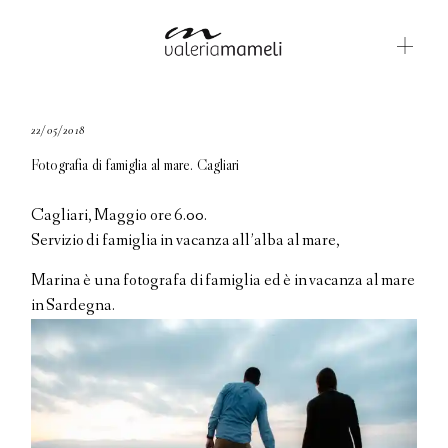
GALLERIE
22/05/2018
Fotografia di famiglia al mare. Cagliari
BLOG
CONTATTI
Cagliari, Maggio ore 6.00.
Servizio di famiglia in vacanza all’alba al mare,
ABOUT ME
Marina è una fotografa di famiglia ed è in vacanza al mare
ENGLISH
in Sardegna.