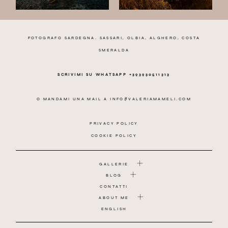
FOTOGRAFO SARDEGNA. SASSARI, OLBIA, ALGHERO, COSTA
SMERALDA
SCRIVIMI SU WHATSAPP +393930511313
O MANDAMI UNA MAIL A
INFO@VALERIAMAMELI.COM
PRIVACY POLICY
COOKIE POLICY
GALLERIE
BLOG
CONTATTI
ABOUT ME
ENGLISH