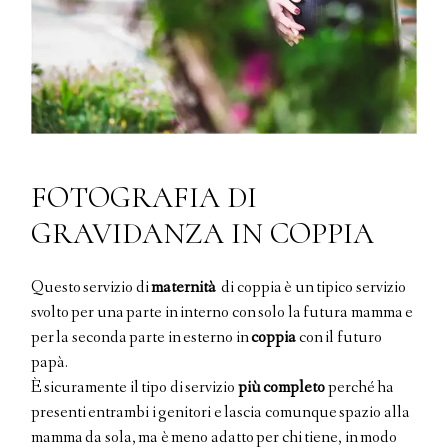
.
FOTOGRAFIA DI
GRAVIDANZA IN COPPIA
Questo servizio di
maternità
di coppia è un tipico servizio
svolto per una parte in interno con solo la futura mamma e
per la seconda parte in esterno in
coppia
con il futuro
papà.
È sicuramente il tipo di servizio
più completo
perché ha
Gallerie
presenti entrambi i genitori e lascia comunque spazio alla
mamma da sola, ma è meno adatto per chi tiene, in modo