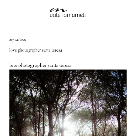
GALLERIE
20/04/2022
love photographer santa teresa
BLOG
CONTATTI
love photographer santa teresa
ABOUT ME
ENGLISH