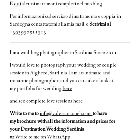
E
qui
alcuni matrimoni completi nel mio blog
Per informazioni sul servizio di matrimonio e coppia in
Sardegna contattatemi alla mia
mail
. o
Scrivimi al
+393930511313
I’m a wedding photographer in Sardinia Since 2011
I would love to
photograph your
wedding or couple
session in Alghero, Sardinia.
I am an
intimate and
romantic
photographer
,
and
you can take
a look at
my
portfolio
for wedding
here
and see
complete
love sessions
here
Write to me to
info@valeriamameli.com
to have
my brochure with all the information and prices for
your
Destination Wedding Sardinia.
or
Write to me on WhatsApp