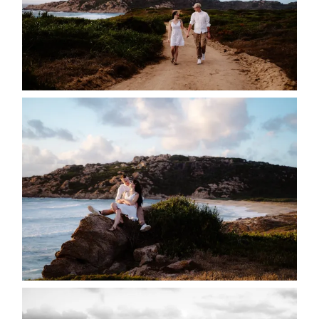
Gallerie
Blog
Contatti
About
me