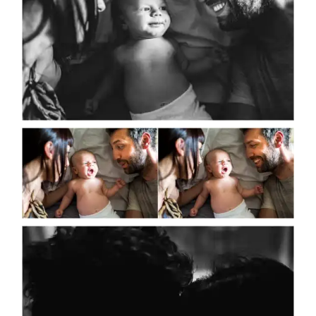
Gallerie
Blog
Contatti
About
me
English