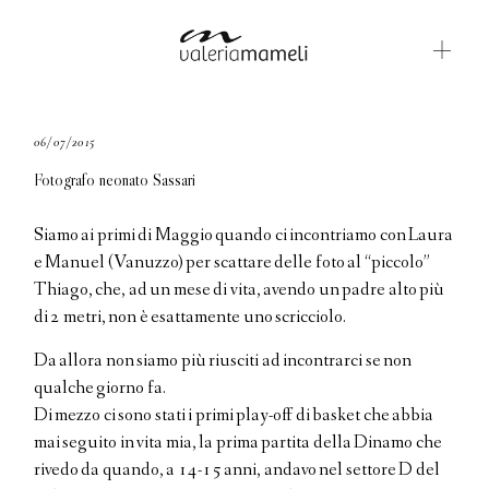
GALLERIE
06/07/2015
Fotografo neonato Sassari
BLOG
CONTATTI
Siamo ai primi di Maggio quando ci incontriamo con Laura
e Manuel (Vanuzzo) per scattare delle foto al “piccolo”
ABOUT ME
Thiago, che, ad un mese di vita, avendo un padre alto più
di 2 metri, non è esattamente uno scricciolo.
ENGLISH
Da allora non siamo più riusciti ad incontrarci se non
qualche giorno fa.
Di mezzo ci sono stati i primi play-off di basket che abbia
mai seguito in vita mia, la prima partita della Dinamo che
rivedo da quando, a 14-15 anni, andavo nel settore D del