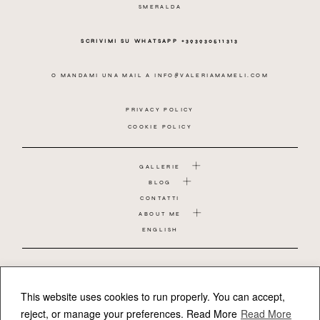
SMERALDA
SCRIVIMI SU WHATSAPP +393930511313
O MANDAMI UNA MAIL A
INFO@VALERIAMAMELI.COM
PRIVACY POLICY
COOKIE POLICY
GALLERIE
BLOG
CONTATTI
ABOUT ME
ENGLISH
COPPIA
MATRIMONIO
GRAVIDANZA
This website uses cookies to run properly. You can accept,
BAMBINO
reject, or manage your preferences.
Read More
Read More
NEONATO