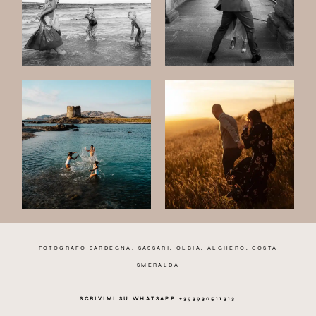
FOTOGRAFO SARDEGNA. SASSARI, OLBIA, ALGHERO, COSTA
SMERALDA
SCRIVIMI SU WHATSAPP +393930511313