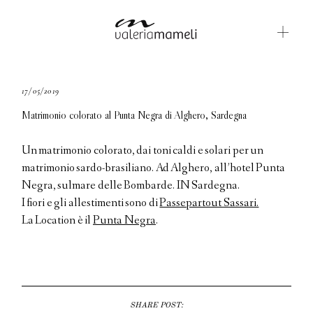
GALLERIE
17/05/2019
Matrimonio colorato al Punta Negra di Alghero, Sardegna
BLOG
CONTATTI
Un matrimonio colorato, dai toni caldi e solari per un
matrimonio sardo-brasiliano. Ad Alghero, all’hotel Punta
ABOUT ME
Negra, sulmare delle Bombarde. IN Sardegna.
I fiori e gli allestimenti sono di
Passepartout Sassari.
ENGLISH
La Location è il
Punta Negra
.
SHARE POST: