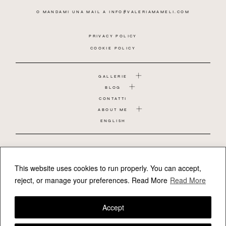
O MANDAMI UNA MAIL A
INFO@VALERIAMAMELI.COM
PRIVACY POLICY
COOKIE POLICY
GALLERIE
BLOG
CONTATTI
ABOUT ME
ENGLISH
COPPIA
MATRIMONIO
GRAVIDANZA
This website uses cookies to run properly. You can accept,
BAMBINO
reject, or manage your preferences.
Read More
Read More
NEONATO
REPORTAGE DI FAMIGLIA
Accept
FOLLOW VALERIAMAMELI