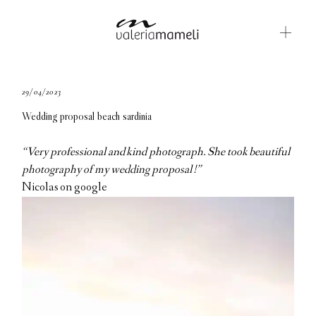
GALLERIE
29/04/2023
Wedding proposal beach sardinia
BLOG
CONTATTI
“Very professional and kind photograph. She took beautiful
photography of my wedding proposal !”
ABOUT ME
Nicolas on google
ENGLISH