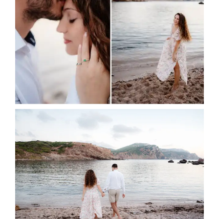
Blog
Contatti
About
me
English