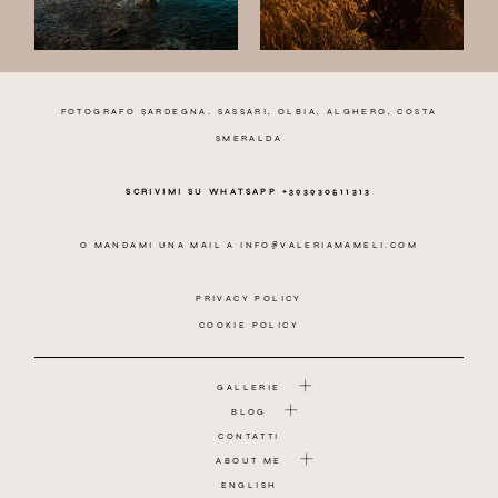
FOTOGRAFO SARDEGNA. SASSARI, OLBIA, ALGHERO, COSTA
SMERALDA
SCRIVIMI SU WHATSAPP +393930511313
O MANDAMI UNA MAIL A
INFO@VALERIAMAMELI.COM
PRIVACY POLICY
COOKIE POLICY
GALLERIE
BLOG
CONTATTI
ABOUT ME
ENGLISH